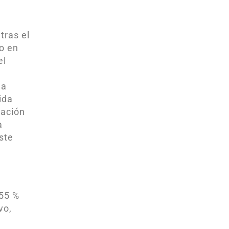
tras el
do en
el
 a
ida
nación
a
ste
 55 %
vo,