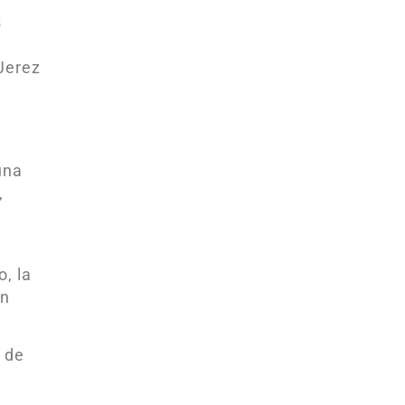
s
Jerez
una
,
o, la
en
 de
y