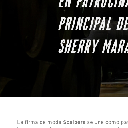
EN PATROCIN
PRINCIPAL D
SHERRY MAR
La firma de moda
Scalpers
se une como patr