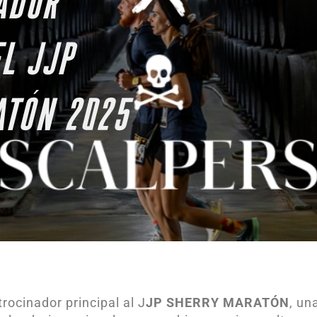
ADOR
EL JJP
ATÓN 2025
ocinador principal al J
JP SHERRY MARATÓN
, un