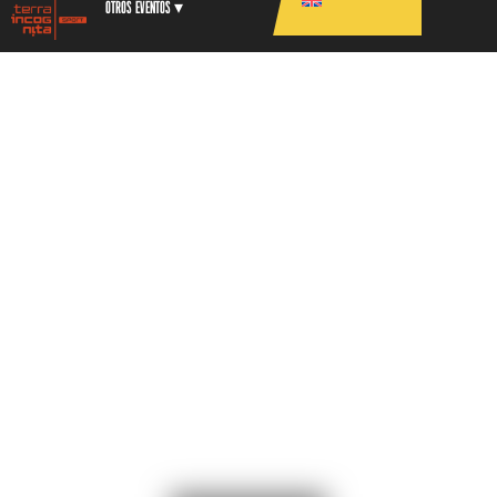
Otros eventos ▾
SHERRY PROMO
El SHERRY PROMO ofrece la oportunidad única
de recorrer el mar de viñas que circundan la
ciudad y forman parte del Marco de Jerez,
participando en una carrera especial de menos
exigencia física en una distancia de 14
kilómetros