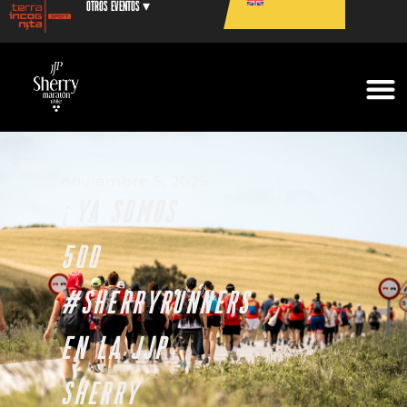
Otros eventos ▾
noviembre 5, 2025
¡YA SOMOS
500
#SHERRYRUNNERS
EN LA JJP
SHERRY