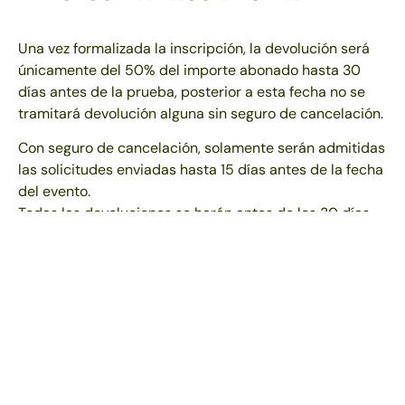
Una vez formalizada la inscripción, la devolución será
únicamente del 50% del importe abonado hasta 30
días antes de la prueba, posterior a esta fecha no se
tramitará devolución alguna sin seguro de cancelación.
Con seguro de cancelación, solamente serán admitidas
las solicitudes enviadas hasta 15 días antes de la fecha
del evento. ​
Todas las devoluciones se harán antes de los 30 días
siguientes a la fecha de la aceptación de la solicitud.
Una vez realizada la solicitud de baja, la plaza pasa a
disposición de la Organización, quien la cederá al
candidato que ocupe la primera posición en la lista de
espera en aquel momento.