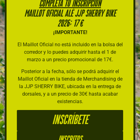
COMPLETA TU INSCRIPCIÓN
Maillot Oficial ALÉ jjp sherry bike
2026; 17€
¡IMPORTANTE!
El Maillot Oficial no está incluido en la bolsa del
corredor y lo puedes adquirir hasta el 1 de
marzo a un precio promocional de 17€.
Posterior a la fecha, sólo se podrá adquirir el
Maillot Oficial en la tienda de Merchandising de
la JJP SHERRY BIKE, ubicada en la entrega de
dorsales, y a un precio de 30€ hasta acabar
existencias.
INSCRÍBETE
Inscritos